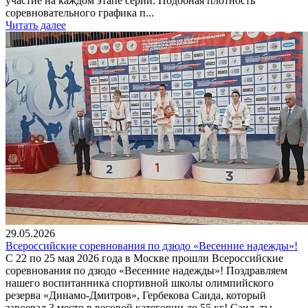
участие на каждом этапе серии. Подобная плотность
соревновательного графика п...
Читать далее
29.05.2026
Всероссийские соревнования по дзюдо «Весенние надежды»!
С 22 по 25 мая 2026 года в Москве прошли Всероссийские
соревнования по дзюдо «Весенние надежды»! Поздравляем
нашего воспитанника спортивной школы олимпийского
резерва «Динамо-Дмитров», Гербекова Саида, который
завоевал 3 место в весовой категории до 55 кг! Саид, ты