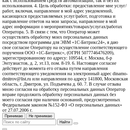
как с использованием средств автоматизации, так и без их
использования. 4. Цель обработки: предоставление мне услуг/
работ, включая, направление в мой адрес уведомлений,
касающихся предоставляемых услуг/работ, подготовка и
направление ответов на мои запросы, направление в мой
адрес информации о мероприятиях/товарах/услугах/работах
Оператора. 5. В связи с тем, что Оператор может
осуществлять обработку моих персональных данных
посредством программы для ЭВМ «1С-Битрикс24», я даю
свое согласие Оператору на осуществление соответствующего
поручения ООО «1С-Битрикс», (ОГРН 5077746476209),
зарегистрированному по адресу: 109544, г. Москва, б-р
Энтузиастов, д. 2, эт.13, пом. 8-19. 6. Настоящее согласие
действует до момента его отзыва путем направления
соответствующего уведомления на электронный адрес dinamo-
dmitrov@list.ru или направления по адресу 141800, Московская
область, г. Дмитров, ул. Подъячева д. 60. 7. В случае отзыва
мною согласия на обработку персональных данных Оператор
вправе продолжить обработку персональных данных без
моего согласия при наличии оснований, предусмотренных
Федеральным законом №152-ФЗ «О персональных данных»
от 27.07.2006 г.
Принимаю
Не принимаю
Найти